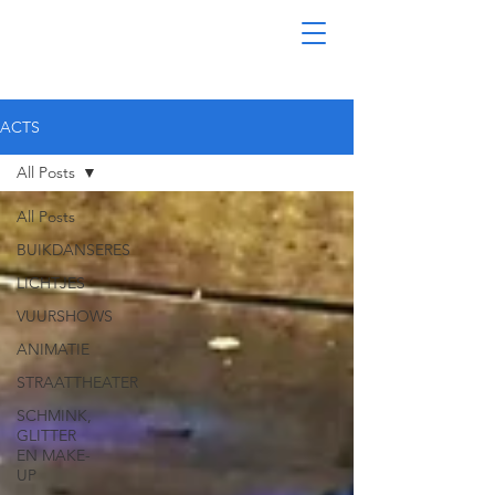
ACTS
All Posts
All Posts
BUIKDANSERES
LICHTJES
VUURSHOWS
ANIMATIE
STRAATTHEATER
SCHMINK,
GLITTER
EN MAKE-
UP