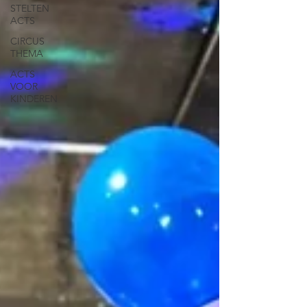
STELTEN
ACTS
CIRCUS
THEMA
ACTS
VOOR
KINDEREN