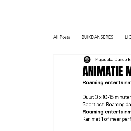
All Posts
BUIKDANSERES
LI
Majestika Dance E
SCHMINK, GLITTER EN MAKE-U
ANIMATIE M
Roaming entertainm
Duur: 3 x 10-15 minute
Soort act: Roaming da
Roaming entertainm
Kan met 1 of meer perf