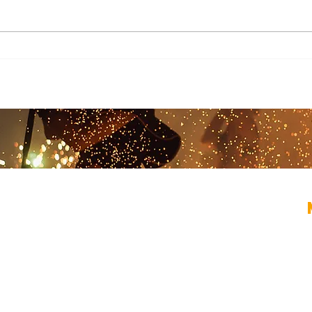
FLOW 
EYA MAJESTIKA
ertainer
,
buikdanseres
,
flowartiest
,
vuurdanser,
er
en organisator
van events en entertainment.
B
solo acts en fotoshoots tot avondvullende
 en roaming entertainment, of een heel event.
​