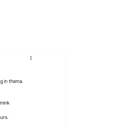
NDEREN
g in thema. 
hmink
urs. 