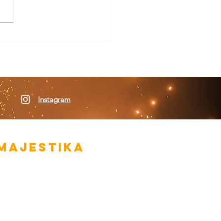
ARTS ANIMATIE
Instagram
MAJESTIKA
entertainment
ankwerkerij 137
1021 NT Amsterdam
Kvk
73313793