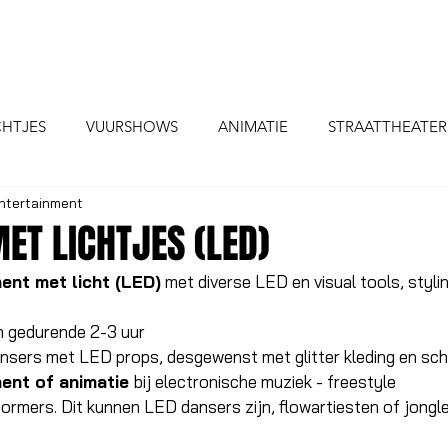
HOME
ACTS
INFO
CHTJES
VUURSHOWS
ANIMATIE
STRAATTHEATER
ntertainment
P
STELTEN ACTS
CIRCUS THEMA
ACTS VOOR KI
ET LICHTJES (LED)
ent met licht (LED)
 met diverse LED en visual tools, stylin
n gedurende 2-3 uur 
nsers met LED props, desgewenst met glitter kleding en sc
ent of animatie 
bij electronische muziek - freestyle 
ormers. Dit kunnen LED dansers zijn, flowartiesten of jongle