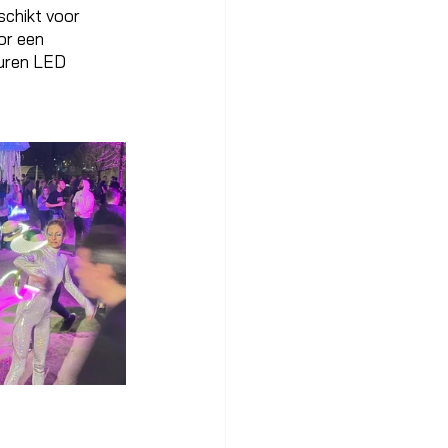
schikt voor 
or een 
euren LED 