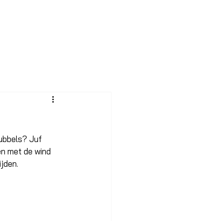
NDEREN
bubbels? Juf 
en met de wind 
jden. 