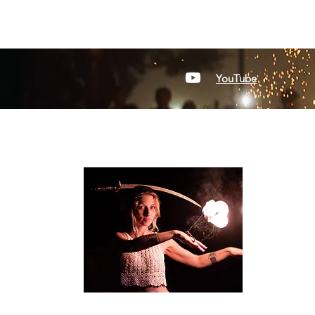
YouTube
OVER FR
Freya is
ent
steltenlop
Van korte 
groepshows
Ze verzorgt
wensen of