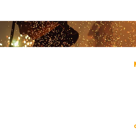
EYA MAJESTIKA
ertainer
,
buikdanseres
,
flowartiest
,
vuurdanser,
er
en organisator
van events en entertainment.
B
solo acts en fotoshoots tot avondvullende
 en roaming entertainment, of een heel event.
​
 het voor je met plezier, aangepast aan jouw
 op maat gemaakt.
T