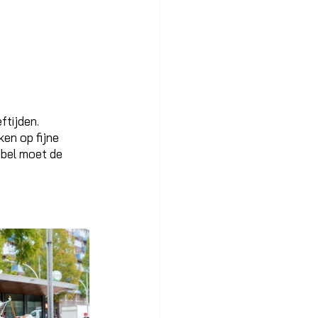
ftijden. 
en op fijne 
bbel moet de 