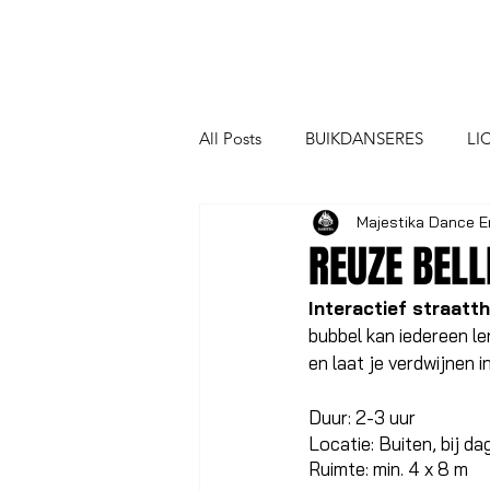
All Posts
BUIKDANSERES
LI
Majestika Dance E
SCHMINK, GLITTER EN MAKE-U
REUZE BEL
Interactief straatt
bubbel kan iedereen le
en laat je verdwijnen i
Duur: 2-3 uur
Locatie: Buiten, bij dag
Ruimte: min. 4 x 8 m 