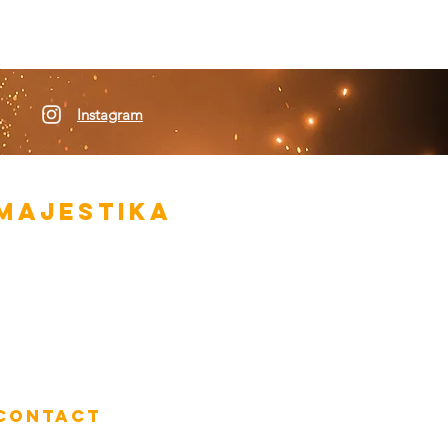
Instagram
MAJESTIKA
entertainment
ankwerkerij 137
1021 NT Amsterdam
Kvk
73313793
BTW
NL002046279B79
CONTACT
el
+ 31 (0)6 14627062