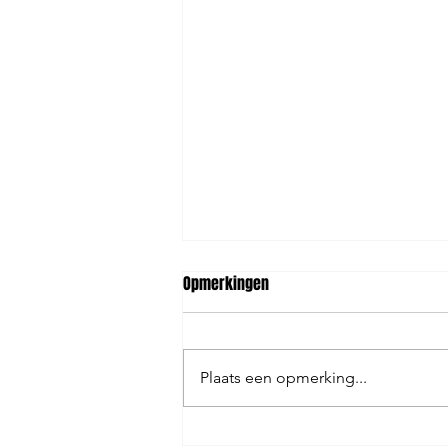
Opmerkingen
REGENBOOG CLOWNS
Plaats een opmerking...