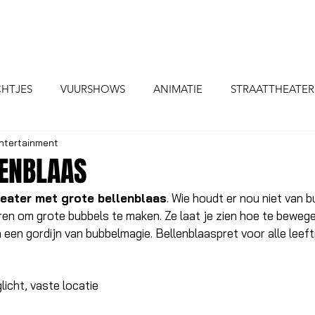
HOME
ACTS
INFO
CHTJES
VUURSHOWS
ANIMATIE
STRAATTHEATER
ntertainment
P
STELTEN ACTS
CIRCUS THEMA
ACTS VOOR KI
LENBLAAS
heater met grote bellenblaas
. Wie houdt er nou niet van 
ren om grote bubbels te maken. Ze laat je zien hoe te beweg
n een gordijn van bubbelmagie. Bellenblaaspret voor alle leefti
licht, vaste locatie 